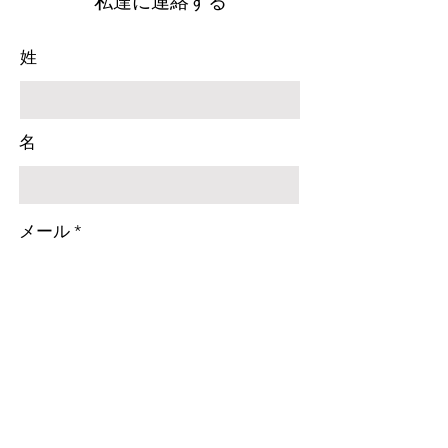
私達に連絡する
姓
名
メール
件名
メッセージを入力